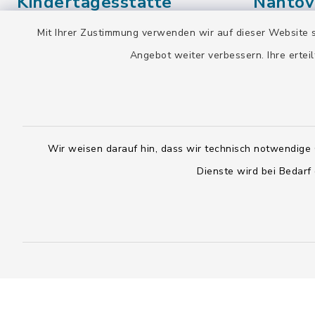
Kindertagesstätte
Nantov
Waldram – Stammhaus
(Giraffenhaus)
Mit Ihrer Zustimmung verwenden wir auf dieser Website s
Weidache
Angebot weiter verbessern. Ihre erteil
82515 Wo
Sudetenstraße 102
82515 Wolfratshausen
Öffnun
Öffnungszeiten
Montag bis 
Wir weisen darauf hin, dass wir technisch notwendige 
7.30 - 15.
Dienste wird bei Bedarf
Montag bis Donnerstag:
7.15 - 17.00 Uhr
Freitag:
7.15 - 15.00 Uhr