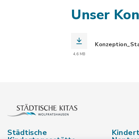
Unser Kon
Konzeption_Sta
(Dateiname: Ko
4,6 MB
Städtische
Kinder