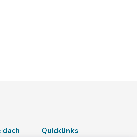
g: pdf, Dateigröße: 4,61 MB)
idach
Quicklinks