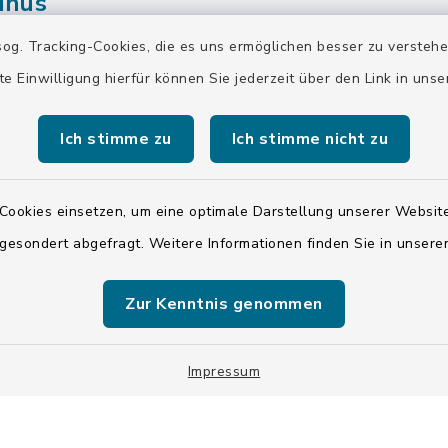
inus
Weidacher Hauptstr. 
og. Tracking-Cookies, die es uns ermöglichen besser zu versteh
r Hauptstraße 42
82515 Wolfratshause
te Einwilligung hierfür können Sie jederzeit über den Link in uns
lfratshausen
Öffnungszeiten
Ich stimme zu
Ich stimme nicht zu
gszeiten
Montag bis Freitag:
Freitag:
Cookies einsetzen, um eine optimale Darstellung unserer Website
7.30 - 15.00 Uhr
00 Uhr
 gesondert abgefragt. Weitere Informationen finden Sie in unser
Zur Kenntnis genommen
Impressum