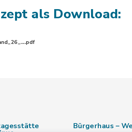
zept als Download:
nd_26_....pdf
nzeption_Stand_26_01_2024.pdf, Dateierweiterun
tagesstätte
Bürgerhaus – We