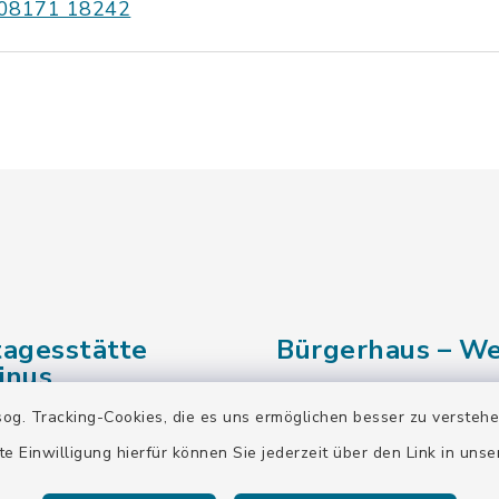
08171 18242
tagesstätte
Bürgerhaus – We
inus
Weidacher Hauptstr. 
og. Tracking-Cookies, die es uns ermöglichen besser zu versteh
r Hauptstraße 42
82515 Wolfratshause
te Einwilligung hierfür können Sie jederzeit über den Link in uns
lfratshausen