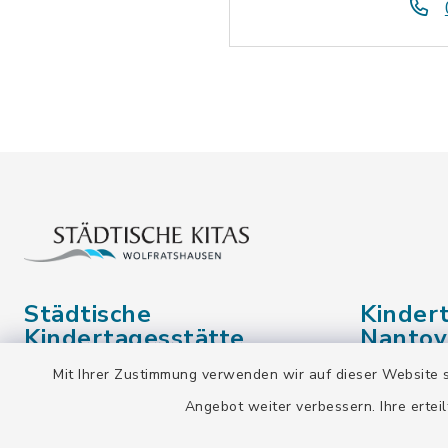
Städtische
Kinder
Kindertagesstätte
Nantov
Waldram – Stammhaus
Mit Ihrer Zustimmung verwenden wir auf dieser Website s
(Giraffenhaus)
Weidache
Angebot weiter verbessern. Ihre erteil
82515 Wo
Sudetenstraße 102